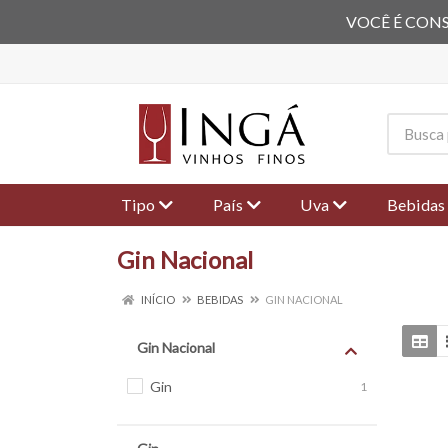
VOCÊ É CONS
Tipo
País
Uva
Bebidas
Gin Nacional
INÍCIO
BEBIDAS
GIN NACIONAL
Gin Nacional
Gin
1