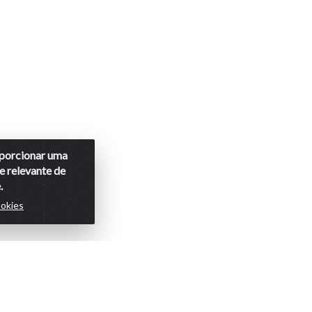
roporcionar uma
e relevante de
.
ookies