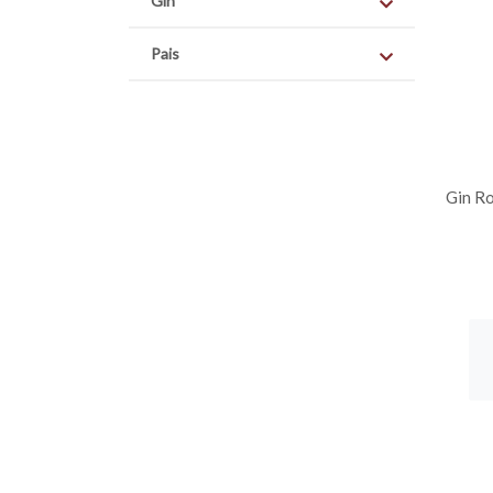
Gin
Pais
Gin Ro