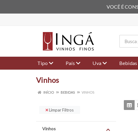
VOCÊ É CONS
Tipo
País
Uva
Bebidas
Vinhos
INÍCIO
BEBIDAS
VINHOS
Limpar Filtros
Vinhos