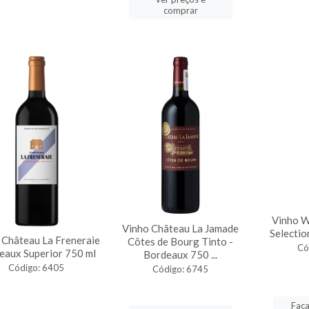
comprar
Vinho W
Vinho Château La Jamade
Selectio
 Château La Freneraie
Côtes de Bourg Tinto -
Có
eaux Superior 750 ml
Bordeaux 750 ...
Código: 6405
Código: 6745
Faça