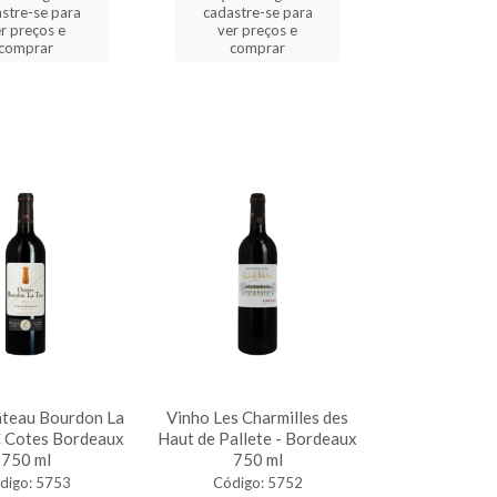
stre-se para
cadastre-se para
r preços e
ver preços e
comprar
comprar
âteau Bourdon La
Vinho Les Charmilles des
 Cotes Bordeaux
Haut de Pallete - Bordeaux
750 ml
750 ml
digo: 5753
Código: 5752