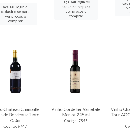
Faça seu login ou
cada
cadastre-se para
Faça seu login ou
ve
ver preços e
cadastre-se para
comprar
ver preços e
comprar
o Château Chamaille
Vinho Cordelier Varietale
Vinho Ch
s de Bordeaux Tinto
Merlot 245 ml
Tour AOC
750ml
Código: 7555
Código: 6747
Có