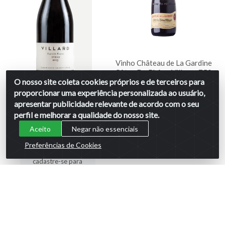
Vinho Château de La Gardine
Côtes Du Rhône Villages750
O nosso site coleta cookies próprios e de terceiros para
ml
Vinho Villard Syrah Reserve
proporcionar uma experiência personalizada ao usuário,
Código: 524
Expressión 750ml
apresentar publicidade relevante de acordo com o seu
Código: 6037
perfil e melhorar a qualidade do nosso site.
Faça seu login ou
Aceito
Negar não essenciais
cadastre-se para
ver preços e
Preferências de Cookies
comprar
Faça seu login ou
cadastre-se para
ver preços e
comprar