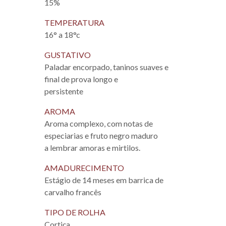
15%
TEMPERATURA
16° a 18°c
GUSTATIVO
Paladar encorpado, taninos suaves e
final de prova longo e
persistente
AROMA
Aroma complexo, com notas de
especiarias e fruto negro maduro
a lembrar amoras e mirtilos.
AMADURECIMENTO
Estágio de 14 meses em barrica de
carvalho francês
TIPO DE ROLHA
Cortiça