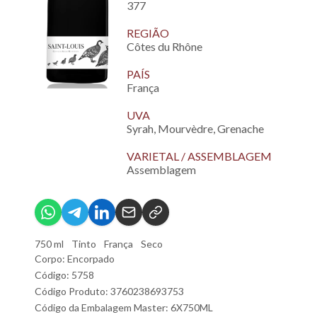
377
REGIÃO
Côtes du Rhône
PAÍS
França
UVA
Syrah, Mourvèdre, Grenache
VARIETAL / ASSEMBLAGEM
Assemblagem
750 ml
Tinto
França
Seco
Corpo: Encorpado
Código: 5758
Código Produto: 3760238693753
Código da Embalagem Master: 6X750ML