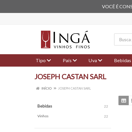
VOCÊ É CONS
Tipo
País
Uva
Bebidas
JOSEPH CASTAN SARL
INÍCIO
JOSEPH CASTAN SARL
Bebidas
22
Vinhos
22