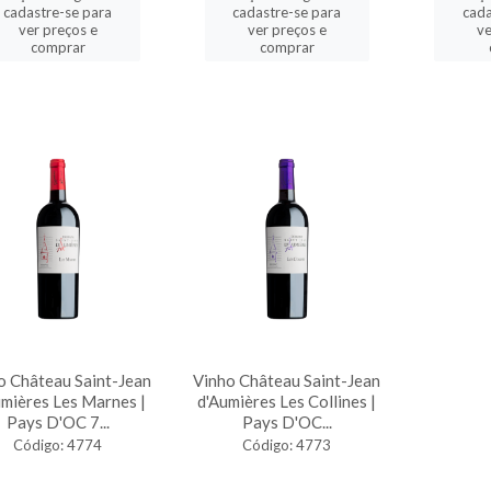
cadastre-se para
cadastre-se para
cada
ver preços e
ver preços e
ve
comprar
comprar
o Château Saint-Jean
Vinho Château Saint-Jean
umières Les Marnes |
d'Aumières Les Collines |
Pays D'OC 7...
Pays D'OC...
Código: 4774
Código: 4773