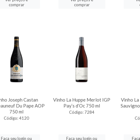
comprar
comprar
nho Joseph Castan
Vinho La Huppe Merlot IGP
Vinho La
eauneuf Du Pape AOP
Pay’s d’Oc 750 ml
Sauvigno
750 ml
Código: 7284
Código: 4120
Có
Faça seu login ou
Faça seu login ou
Faça