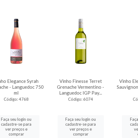
nho Elegance Syrah
Vinho Finesse Terret
Vinho El
ache - Languedoc 750
Grenache Vermentino -
Sauvignon
ml
Languedoc IGP Pay...
Código: 4768
Código: 6074
Có
Faça seu login ou
Faça seu login ou
Faça
cadastre-se para
cadastre-se para
cada
ver preços e
ver preços e
ve
comprar
comprar