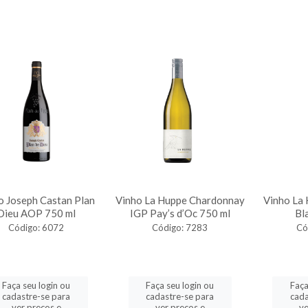
o Joseph Castan Plan
Vinho La Huppe Chardonnay
Vinho La
Dieu AOP 750 ml
IGP Pay’s d’Oc 750 ml
Bl
Código: 6072
Código: 7283
Có
Faça seu login ou
Faça seu login ou
Faça
cadastre-se para
cadastre-se para
cada
ver preços e
ver preços e
ve