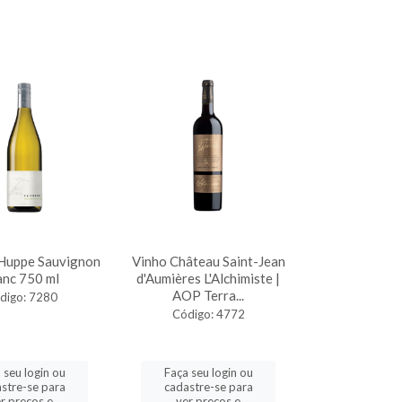
 Huppe Sauvignon
Vinho Château Saint-Jean
anc 750 ml
d'Aumières L'Alchimiste |
AOP Terra...
digo: 7280
Código: 4772
 seu login ou
Faça seu login ou
stre-se para
cadastre-se para
r preços e
ver preços e