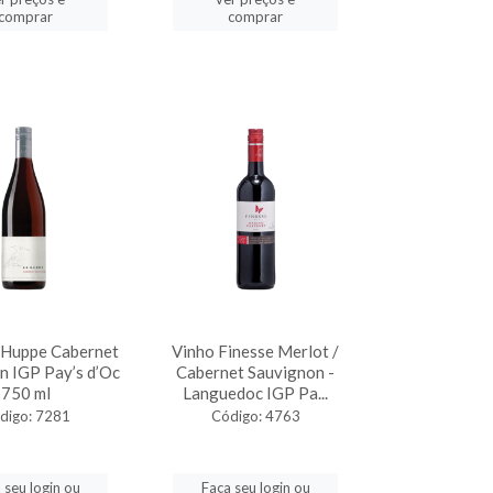
comprar
comprar
 Huppe Cabernet
Vinho Finesse Merlot /
n IGP Pay’s d’Oc
Cabernet Sauvignon -
750 ml
Languedoc IGP Pa...
digo: 7281
Código: 4763
 seu login ou
Faça seu login ou