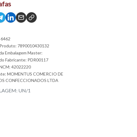
afas
 6462
 Produto: 7890010430132
da Embalagem Master:
do Fabricante: PDR00117
 NCM: 42022220
nte:
MOMENTUS COMERCIO DE
OS CONFECCIONADOS LTDA
AGEM: UN/1