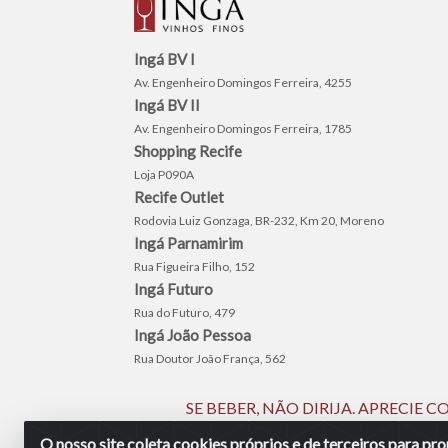
Ingá BV I
Av. Engenheiro Domingos Ferreira, 4255
Ingá BV II
Av. Engenheiro Domingos Ferreira, 1785
Shopping Recife
Loja P090A
Recife Outlet
Rodovia Luiz Gonzaga, BR-232, Km 20, Moreno
Ingá Parnamirim
Rua Figueira Filho, 152
Ingá Futuro
Rua do Futuro, 479
Ingá João Pessoa
Rua Doutor João França, 562
SE BEBER, NÃO DIRIJA. APRECIE
O nosso site coleta cookies próprios e de terceiros para p