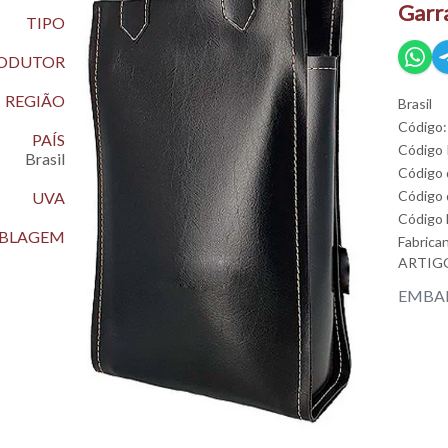
Garr
TIPO
ODUTOR
REGIÃO
Brasil
Código:
PAÍS
Código
Brasil
Código 
Código 
UVA
Código
EMBLAGEM
Fabrica
ARTIG
EMBAL