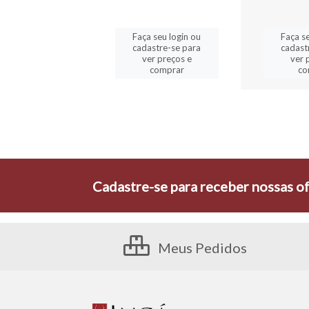
a seu login ou
Faça seu login ou
Faça se
astre-se para
cadastre-se para
cadast
er preços e
ver preços e
ver 
comprar
comprar
co
Cadastre-se para receber nossas of
Meus Pedidos