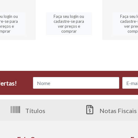
u login ou
Faça seu login ou
Faça seu l
re-se para
cadastre-se para
cadastre-
preços e
ver preços e
ver pre
mprar
comprar
comp
ertas!
Títulos
Notas Fiscais