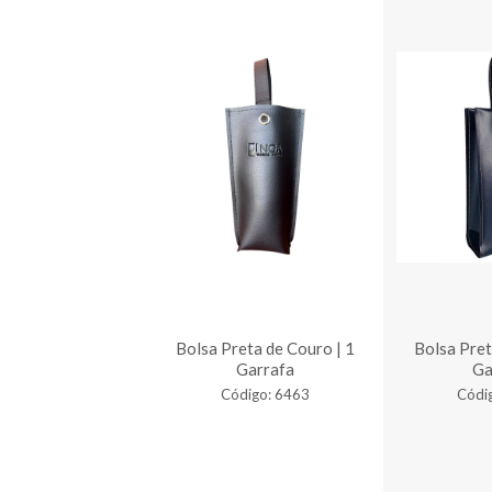
eta de Couro | 1
Bolsa Preta de Couro | 1
Bolsa Pret
Garrafa
Garrafa
Ga
digo: 7156
Código: 6463
Códi