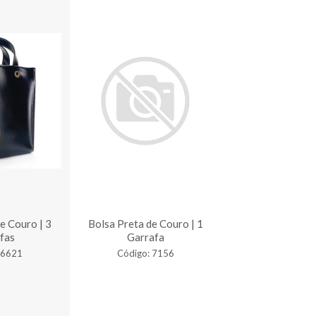
e Couro | 3
Bolsa Preta de Couro | 1
Bolsa Preta de 
fas
Garrafa
Garrafa
 6621
Código: 7156
Código: 6