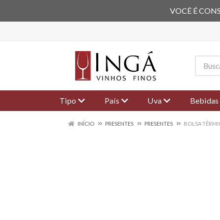
VOCÊ É CONS
Tipo
País
Uva
Bebidas
INÍCIO
PRESENTES
PRESENTES
BOLSA TÉRMIC