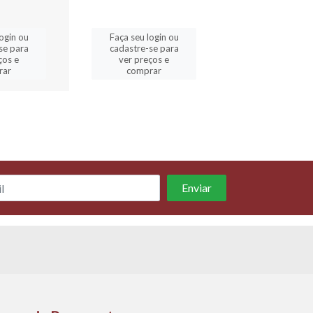
ogin ou
Faça seu login ou
Faça seu logi
se para
cadastre-se para
cadastre-se 
ços e
ver preços e
ver preços
rar
comprar
comprar