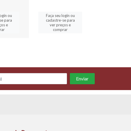
ogin ou
Faça seu login ou
Faça seu logi
se para
cadastre-se para
cadastre-se 
ços e
ver preços e
ver preços
rar
comprar
comprar