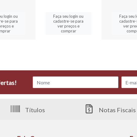
u login ou
Faça seu login ou
Faça seu l
re-se para
cadastre-se para
cadastre-
preços e
ver preços e
ver pre
mprar
comprar
comp
ertas!
Títulos
Notas Fiscais