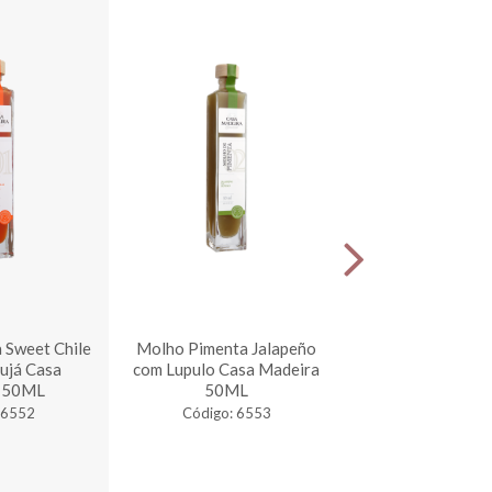
 Sweet Chile
Molho Pimenta Jalapeño
Creme Balsâmico
ujá Casa
com Lupulo Casa Madeira
e Laranja 100 
 50ML
50ML
Madeir
 6552
Código: 6553
Código: 6