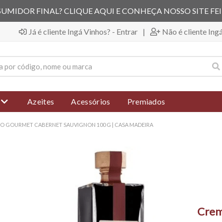
UMIDOR FINAL? CLIQUE AQUI E CONHEÇA NOSSO SITE FE
Já é cliente Ingá Vinhos? - Entrar
|
Não é cliente Ing
Azeites
Acessórios
Premiados
O GOURMET CABERNET SAUVIGNON 100 G | CASA MADEIRA
Crem