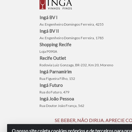
Ingá BV I
Av. Engenheiro Domingos Ferreira, 4255
Ingá BV II
Av. Engenheiro Domingos Ferreira, 1785
Shopping Recife
Loja P090A
Recife Outlet
Rodovia Luiz Gonzaga, BR-232, Km 20, Moreno
Ingá Parnamirim
Rua Figueira Filho, 152
Ingá Futuro
Rua do Futuro, 479
Ingá João Pessoa
Rua Doutor João França, 562
SE BEBER, NÃO DIRIJA. APRECIE
O nosso site coleta cookies próprios e de terceiros para p