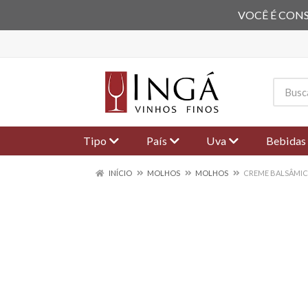
VOCÊ É CONS
Tipo
País
Uva
Bebidas
INÍCIO
MOLHOS
MOLHOS
CREME BALSÂMIC