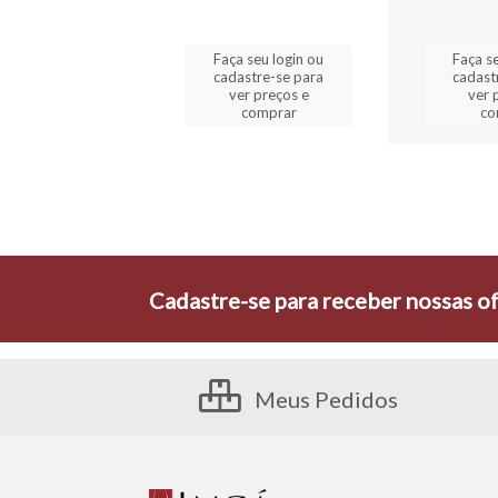
a seu login ou
Faça seu login ou
Faça se
astre-se para
cadastre-se para
cadast
er preços e
ver preços e
ver 
comprar
comprar
co
Cadastre-se para receber nossas of
Meus Pedidos