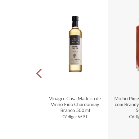
 Casa Madeira de
Vinagre Casa Madeira de
Molho Pime
ino Merlot Tinto
Vinho Fino Chardonnay
com Brandy
500 ml
Branco 500 ml
5
digo: 6593
Código: 6591
Códi