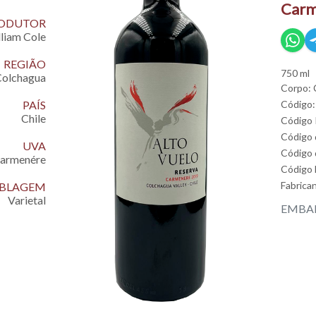
Carm
ODUTOR
lliam Cole
REGIÃO
750 ml
 Colchagua
Corpo: 
PAÍS
Código:
Chile
Código
Código 
UVA
Código 
armenére
Código
Fabrica
EMBLAGEM
Varietal
EMBAL