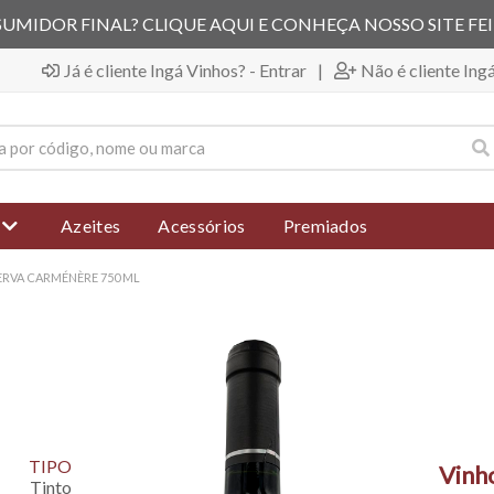
UMIDOR FINAL? CLIQUE AQUI E CONHEÇA NOSSO SITE FE
Já é cliente Ingá Vinhos? - Entrar
|
Não é cliente Ing
Azeites
Acessórios
Premiados
ERVA CARMÉNÈRE 750 ML
TIPO
Vinh
Tinto