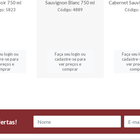
oir 750 ml
Sauvignon Blanc 750 ml
Cabernet Sauv
go: 5823
Código: 4889
Código:
eu login ou
Faça seu login ou
Faça seu 
re-se para
cadastre-se para
cadastre-
preços e
ver preços e
ver pre
mprar
comprar
comp
ertas!