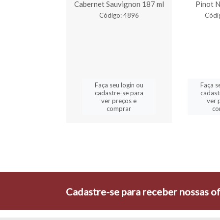
750 ml
Cabernet Sauvignon 187 ml
Pinot N
digo: 3248
Código: 4896
Códi
a seu login ou
Faça seu login ou
Faça s
astre-se para
cadastre-se para
cadast
er preços e
ver preços e
ver 
comprar
comprar
co
Cadastre-se para receber nossas of