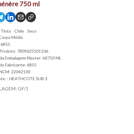
énère 750 ml
Tinto
Chile
Seco
Corpo Médio
 6855
 Produto: 7809625501106
da Embalagem Master: 6X750 ML
do Fabricante: 6855
 NCM: 22042100
nte:
- HEATHCOTE SUB 3
AGEM: GF/1