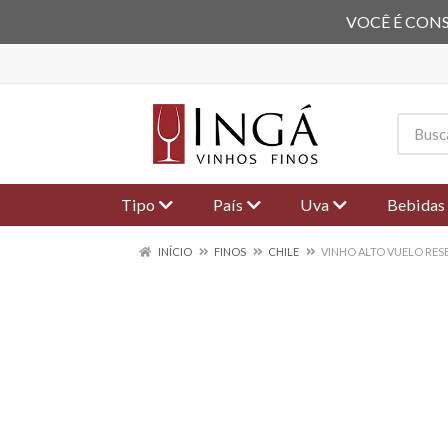
VOCÊ É CONS
Tipo
País
Uva
Bebidas
INÍCIO
FINOS
CHILE
VINHO ALTO VUELO RES