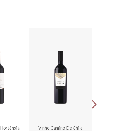
 Hortênsia
Vinho Camino De Chile
Vinho Santa Ho