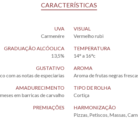
CARACTERÍSTICAS
UVA
VISUAL
Carmenére
Vermelho rubi
GRADUAÇÃO ALCÓOLICA
TEMPERATURA
13,5%
14° a 16°c
GUSTATIVO
AROMA
co com as notas de especiarias
Aroma de frutas negras frescas
AMADURECIMENTO
TIPO DE ROLHA
 meses em barricas de carvalho
Cortiça
PREMIAÇÕES
HARMONIZAÇÃO
Pizzas, Petiscos, Massas, Car