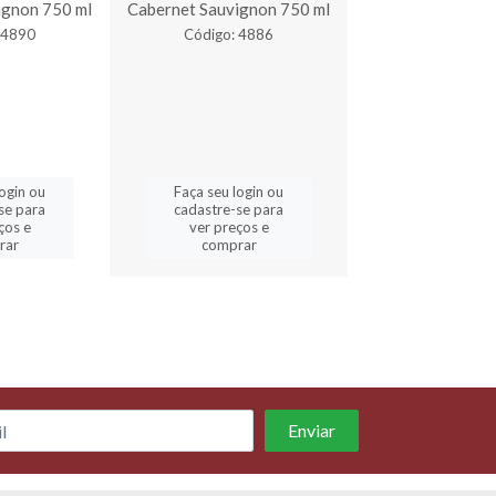
ignon 750 ml
Cabernet Sauvignon 750 ml
Chadonnay 7
 4890
Código: 4886
Código: 4
login ou
Faça seu login ou
Faça seu log
se para
cadastre-se para
cadastre-se 
ços e
ver preços e
ver preços
rar
comprar
comprar