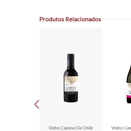
Produtos Relacionados
sadia Chardonnay
Vinho Camino De Chile
Vinho Cam