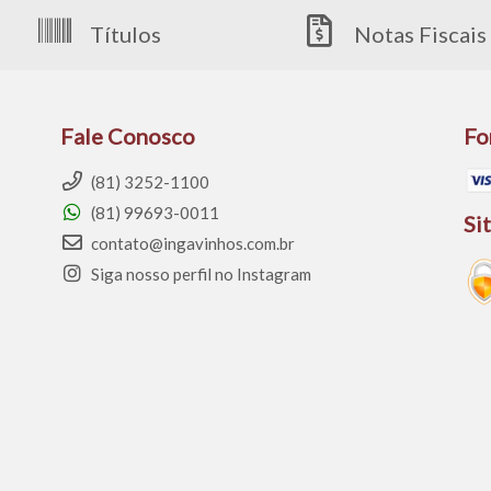
Títulos
Notas Fiscais
Fale Conosco
Fo
(81) 3252-1100
(81) 99693-0011
Si
contato@ingavinhos.com.br
Siga nosso perfil no Instagram