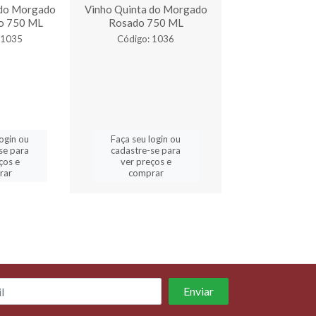
 do Morgado
Vinho Quinta do Morgado
Vinho Quinta d
o 750 ML
Rosado 750 ML
Bordô Suave
 1035
Código: 1036
Código: 3
login ou
Faça seu login ou
Faça seu log
se para
cadastre-se para
cadastre-se 
ços e
ver preços e
ver preços
rar
comprar
comprar