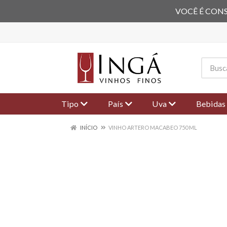
VOCÊ É CONS
Tipo
País
Uva
Bebidas
INÍCIO
VINHO ARTERO MACABEO 750 ML