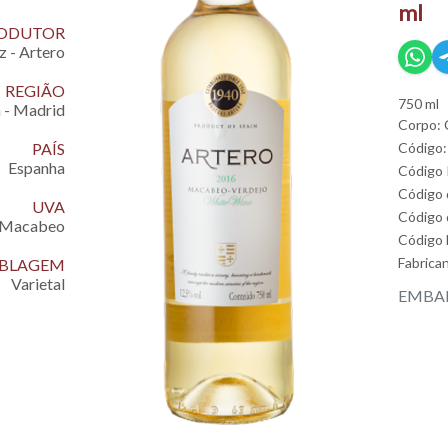
ml
ODUTOR
 - Artero
REGIÃO
750 ml
 - Madrid
Corpo: 
PAÍS
Código:
Espanha
Código
Código 
UVA
Código 
Macabeo
Código
Fabrica
EMBLAGEM
Varietal
EMBAL