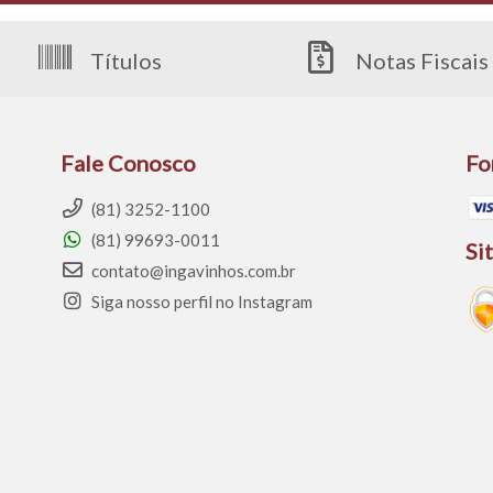
Títulos
Notas Fiscais
Fale Conosco
Fo
(81) 3252-1100
(81) 99693-0011
Si
contato@ingavinhos.com.br
Siga nosso perfil no Instagram