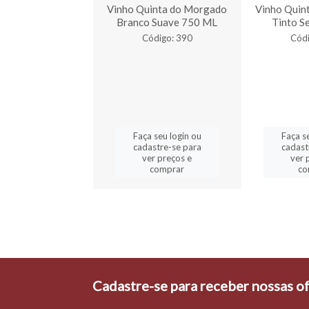
e Uva Quinta Do
Vinho Quinta do Morgado
Vinho Quin
gado 500 ml
Branco Suave 750 ML
Tinto S
digo: 2520
Código: 390
Códi
a seu login ou
Faça seu login ou
Faça s
astre-se para
cadastre-se para
cadast
er preços e
ver preços e
ver 
comprar
comprar
co
Cadastre-se para receber nossas of