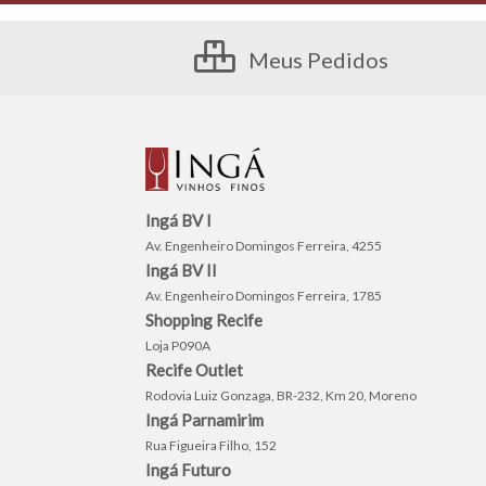
Meus Pedidos
Ingá BV I
Av. Engenheiro Domingos Ferreira, 4255
Ingá BV II
Av. Engenheiro Domingos Ferreira, 1785
Shopping Recife
Loja P090A
Recife Outlet
Rodovia Luiz Gonzaga, BR-232, Km 20, Moreno
Ingá Parnamirim
Rua Figueira Filho, 152
Ingá Futuro