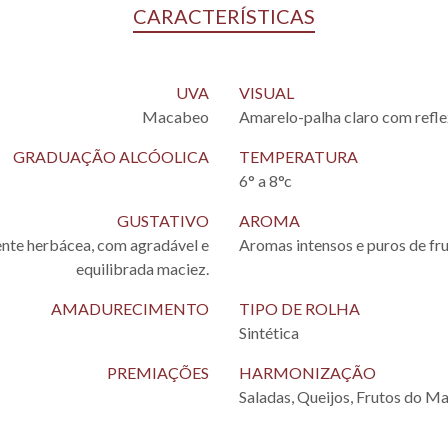
CARACTERÍSTICAS
UVA
VISUAL
Macabeo
Amarelo-palha claro com refle
GRADUAÇÃO ALCÓOLICA
TEMPERATURA
6° a 8°c
GUSTATIVO
AROMA
ente herbácea, com agradável e
Aromas intensos e puros de fru
equilibrada maciez.
AMADURECIMENTO
TIPO DE ROLHA
Sintética
PREMIAÇÕES
HARMONIZAÇÃO
Saladas, Queijos, Frutos do Ma