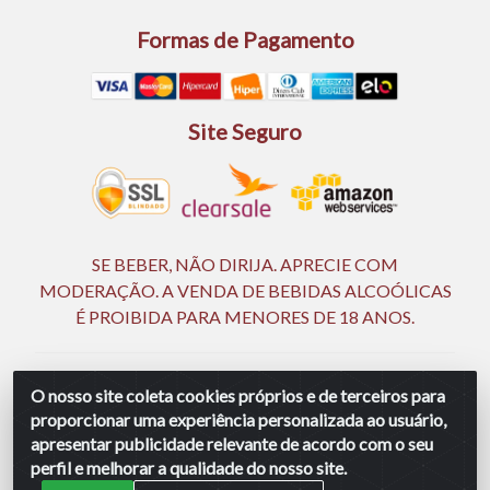
Formas de Pagamento
Site Seguro
SE BEBER, NÃO DIRIJA. APRECIE COM
MODERAÇÃO. A VENDA DE BEBIDAS ALCOÓLICAS
É PROIBIDA PARA MENORES DE 18 ANOS.
Ingá Distribuidora Ltda | CNPJ 05.390.477/0002-25 -
O nosso site coleta cookies próprios e de terceiros para
Rod BR 232, KM 18,5 - S/N - Manassu - CEP 54130-340 -
proporcionar uma experiência personalizada ao usuário,
Jaboatão dos Guararapes/PE
apresentar publicidade relevante de acordo com o seu
perfil e melhorar a qualidade do nosso site.