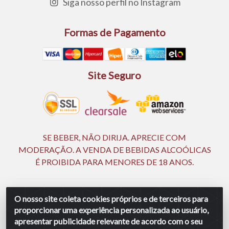
Siga nosso perfil no Instagram
Formas de Pagamento
Site Seguro
SE BEBER, NÃO DIRIJA. APRECIE COM
MODERAÇÃO. A VENDA DE BEBIDAS ALCOÓLICAS
É PROIBIDA PARA MENORES DE 18 ANOS.
Ingá Distribuidora Ltda | CNPJ 05.390.477/0002-25 -
O nosso site coleta cookies próprios e de terceiros para
Rod BR 232, KM 18,5 - S/N - Manassu - CEP 54130-340 -
proporcionar uma experiência personalizada ao usuário,
Jaboatão dos Guararapes/PE
apresentar publicidade relevante de acordo com o seu