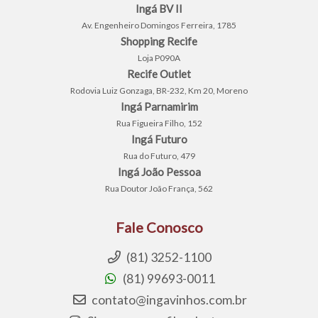
Ingá BV II
Av. Engenheiro Domingos Ferreira, 1785
Shopping Recife
Loja P090A
Recife Outlet
Rodovia Luiz Gonzaga, BR-232, Km 20, Moreno
Ingá Parnamirim
Rua Figueira Filho, 152
Ingá Futuro
Rua do Futuro, 479
Ingá João Pessoa
Rua Doutor João França, 562
Fale Conosco
(81) 3252-1100
(81) 99693-0011
contato@ingavinhos.com.br