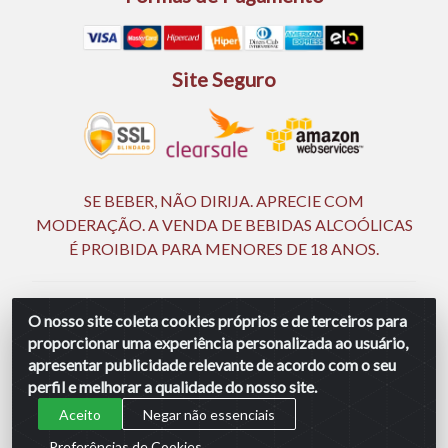
Site Seguro
SE BEBER, NÃO DIRIJA. APRECIE COM
MODERAÇÃO. A VENDA DE BEBIDAS ALCOÓLICAS
É PROIBIDA PARA MENORES DE 18 ANOS.
Ingá Distribuidora Ltda | CNPJ 05.390.477/0002-25 -
O nosso site coleta cookies próprios e de terceiros para
Rod BR 232, KM 18,5 - S/N - Manassu - CEP 54130-340 -
proporcionar uma experiência personalizada ao usuário,
Jaboatão dos Guararapes/PE
apresentar publicidade relevante de acordo com o seu
perfil e melhorar a qualidade do nosso site.
Aceito
Negar não essenciais
Preferências de Cookies