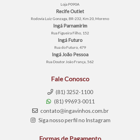
Loja P090A
Recife Outlet
Rodovia Luiz Gonzaga, BR-232, Km 20, Moreno
Ingá Parnamirim
Rua Figueira Filho, 152
Ingá Futuro
Rua do Futuro, 479
Ingá João Pessoa
Rua Doutor João França, 562
Fale Conosco
(81) 3252-1100
(81) 99693-0011
contato@ingavinhos.com.br
Siga nosso perfil no Instagram
Formas de Pagamento