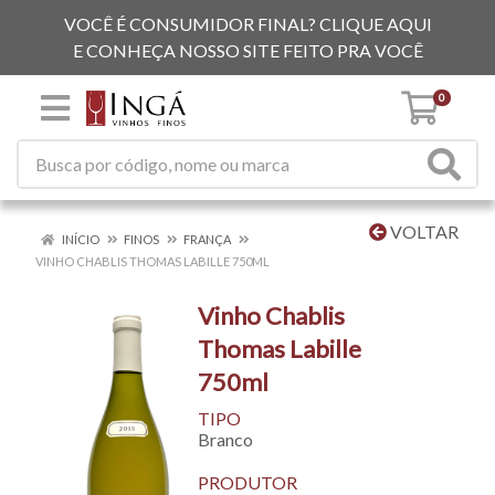
VOCÊ É CONSUMIDOR FINAL? CLIQUE AQUI
E CONHEÇA NOSSO SITE FEITO PRA VOCÊ
0
VOLTAR
INÍCIO
FINOS
FRANÇA
VINHO CHABLIS THOMAS LABILLE 750ML
Vinho Chablis
Thomas Labille
750ml
TIPO
Branco
PRODUTOR