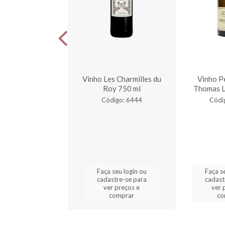
tit Chablis Alain
Vinho Les Charmilles du
Vinho Pe
ffroy 750 ml
Roy 750 ml
Thomas L
digo: 1075
Código: 6444
Códi
a seu login ou
Faça seu login ou
Faça s
astre-se para
cadastre-se para
cadast
er preços e
ver preços e
ver 
comprar
comprar
co