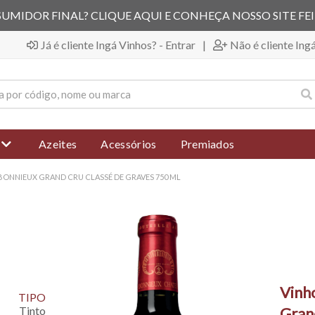
UMIDOR FINAL? CLIQUE AQUI E CONHEÇA NOSSO SITE FE
Já é cliente Ingá Vinhos? - Entrar
|
Não é cliente Ing
Azeites
Acessórios
Premiados
ONNIEUX GRAND CRU CLASSÉ DE GRAVES 750 ML
Vinh
TIPO
Tinto
Gran