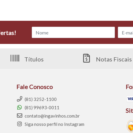
ertas!
Títulos
Notas Fiscais
Fale Conosco
Fo
(81) 3252-1100
(81) 99693-0011
Si
contato@ingavinhos.com.br
Siga nosso perfil no Instagram