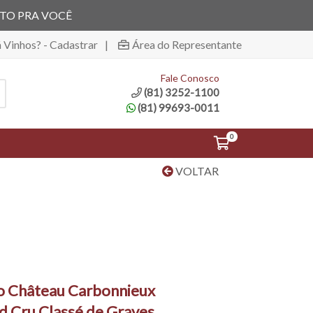
ITO PRA VOCÊ
á Vinhos? - Cadastrar
|
Área do Representante
Fale Conosco
(81) 3252-1100
(81) 99693-0011
0
VOLTAR
o Château Carbonnieux
d Cru Classé de Graves