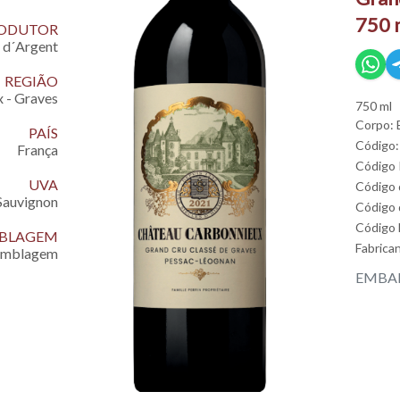
750 
ODUTOR
 d´Argent
REGIÃO
 - Graves
750 ml
Corpo: 
PAÍS
Código:
França
Código
UVA
Código
 Sauvignon
Código 
Código
EMBLAGEM
Fabrica
emblagem
EMBAL