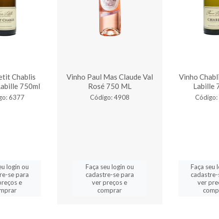
tit Chablis
Vinho Paul Mas Claude Val
Vinho Chabl
abille 750ml
Rosé 750 ML
Labille
go: 6377
Código: 4908
Código:
eu login ou
Faça seu login ou
Faça seu 
re-se para
cadastre-se para
cadastre-
preços e
ver preços e
ver pre
mprar
comprar
comp