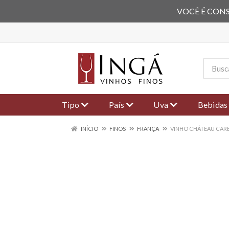
VOCÊ É CONS
Tipo
País
Uva
Bebidas
INÍCIO
FINOS
FRANÇA
VINHO CHÂTEAU CARB