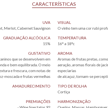
CARACTERÍSTICAS
UVA
VISUAL
ot, Merlot, Cabernet Sauvignon
O vinho tem uma cor rubi profu
GRADUAÇÃO ALCÓOLICA
TEMPERATURA
15%
16° a 18°c
GUSTATIVO
AROMA
 taninos que se desenvolvem em
Aromas de frutas pretas, como
onda e bem equilibrada. O meio
aeração, aromas florais de jaci
extura e frescura, com notas de
especiarias
oz-moscada e frutas vermelhas
de alcaçuz, tornam-se perceptí
AMADURECIMENTO
TIPO DE ROLHA
Cortiça
PREMIAÇÕES
HARMONIZAÇÃO
- Wine Spectator 92
Queijos, Massas, Hamburguer,