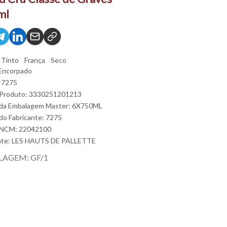
ml
Tinto
França
Seco
Encorpado
 7275
 Produto: 3330251201213
 da Embalagem Master: 6X750ML
do Fabricante: 7275
 NCM: 22042100
nte:
LES HAUTS DE PALLETTE
AGEM: GF/1