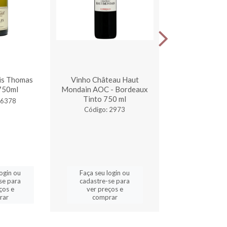
is Thomas
Vinho Château Haut
Vinho Baron De 
 750ml
Mondain AOC - Bordeaux
- Bordeaux 7
Tinto 750 ml
 6378
Código: 2
Código: 2973
login ou
Faça seu login ou
Faça seu log
se para
cadastre-se para
cadastre-se 
ços e
ver preços e
ver preços
rar
comprar
comprar