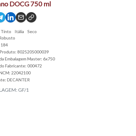
ano DOCG 750 ml
Tinto
Itália
Seco
Robusto
 184
 Produto: 8025205000039
da Embalagem Master: 6x750
do Fabricante: 000472
 NCM: 22042100
nte:
DECANTER
AGEM: GF/1