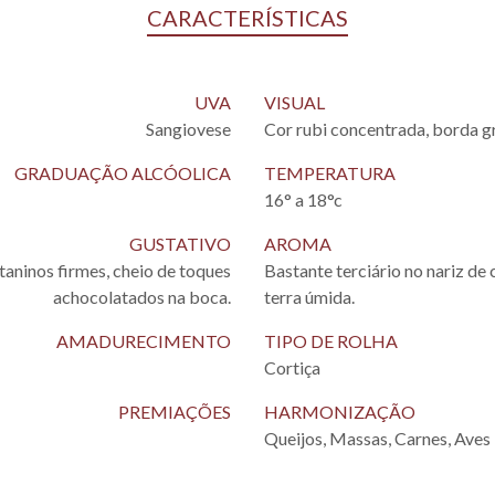
CARACTERÍSTICAS
UVA
VISUAL
Sangiovese
Cor rubi concentrada, borda g
GRADUAÇÃO ALCÓOLICA
TEMPERATURA
16° a 18°c
GUSTATIVO
AROMA
aninos firmes, cheio de toques
Bastante terciário no nariz de 
achocolatados na boca.
terra úmida.
AMADURECIMENTO
TIPO DE ROLHA
Cortiça
PREMIAÇÕES
HARMONIZAÇÃO
Queijos, Massas, Carnes, Aves