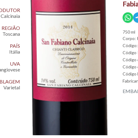
Fabi
ODUTOR
 Calcinaia
REGIÃO
750 ml
Toscana
Corpo: 
PAÍS
Código:
Itália
Código
Código 
UVA
Código 
angiovese
Código
Fabrica
EMBLAGEM
Varietal
EMBAL