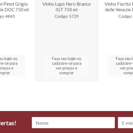
i Pinot Grigio
Vinho Lupo Nero Branco
Vinho Fiorito 
zie DOC 750 ml
IGT 750 ml
delle Venezie
go: 4843
Código: 5729
Código:
eu login ou
Faça seu login ou
Faça seu 
re-se para
cadastre-se para
cadastre-
preços e
ver preços e
ver pre
mprar
comprar
comp
ertas!