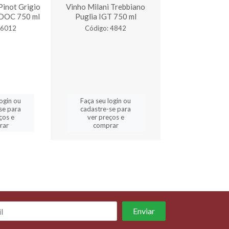
Pinot Grigio
Vinho Milani Trebbiano
Vinho Mil
 DOC 750 ml
Puglia IGT 750 ml
Montepulciano d
DOC 750 
 6012
Código: 4842
Código: 4
login ou
Faça seu login ou
Faça seu log
se para
cadastre-se para
cadastre-se 
ços e
ver preços e
ver preços
rar
comprar
comprar