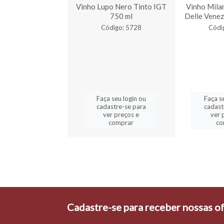
zzani Gavi DOCG
Vinho Lupo Nero Tinto IGT
Vinho Milan
750 ml
750 ml
Delle Vene
digo: 6398
Código: 5728
Códi
a seu login ou
Faça seu login ou
Faça s
astre-se para
cadastre-se para
cadast
er preços e
ver preços e
ver 
comprar
comprar
co
Cadastre-se para receber nossas of