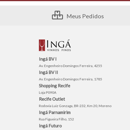
Meus Pedidos
Ingá BV I
Av. Engenheiro Domingos Ferreira, 4255
Ingá BV II
Av. Engenheiro Domingos Ferreira, 1785
Shopping Recife
Loja P090A
Recife Outlet
Rodovia Luiz Gonzaga, BR-232, Km 20, Moreno
Ingá Parnamirim
Rua Figueira Filho, 152
Ingá Futuro