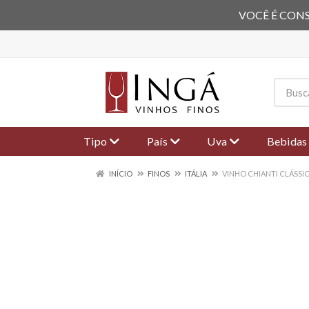
VOCÊ É CONS
Tipo
País
Uva
Bebidas
INÍCIO
FINOS
ITÁLIA
VINHO CHIANTI CLÁSSI