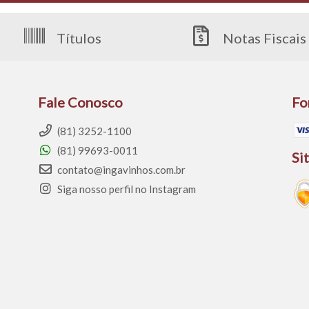
Títulos
Notas Fiscais
Fale Conosco
Fo
(81) 3252-1100
(81) 99693-0011
Si
contato@ingavinhos.com.br
Siga nosso perfil no Instagram