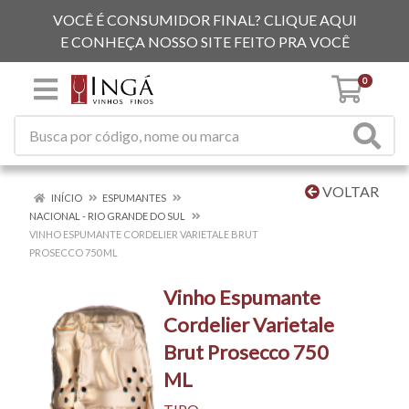
VOCÊ É CONSUMIDOR FINAL? CLIQUE AQUI
E CONHEÇA NOSSO SITE FEITO PRA VOCÊ
0
VOLTAR
INÍCIO
ESPUMANTES
NACIONAL - RIO GRANDE DO SUL
VINHO ESPUMANTE CORDELIER VARIETALE BRUT
PROSECCO 750 ML
Vinho Espumante
Cordelier Varietale
Brut Prosecco 750
ML