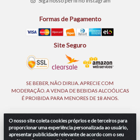
Siga nosso perfil no Instagram
Formas de Pagamento
Site Seguro
SE BEBER, NÃO DIRIJA. APRECIE COM
MODERAÇÃO. A VENDA DE BEBIDAS ALCOÓLICAS
É PROIBIDA PARA MENORES DE 18 ANOS.
Ingá Distribuidora Ltda | CNPJ 05.390.477/0002-25 -
O nosso site coleta cookies próprios e de terceiros para
Rod BR 232, KM 18,5 - S/N - Manassu - CEP 54130-340 -
proporcionar uma experiência personalizada ao usuário,
Jaboatão dos Guararapes/PE
apresentar publicidade relevante de acordo com o seu