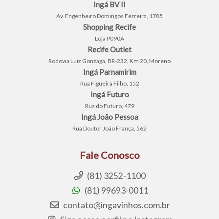
Ingá BV II
Av. Engenheiro Domingos Ferreira, 1785
Shopping Recife
Loja P090A
Recife Outlet
Rodovia Luiz Gonzaga, BR-232, Km 20, Moreno
Ingá Parnamirim
Rua Figueira Filho, 152
Ingá Futuro
Rua do Futuro, 479
Ingá João Pessoa
Rua Doutor João França, 562
Fale Conosco
(81) 3252-1100
(81) 99693-0011
contato@ingavinhos.com.br