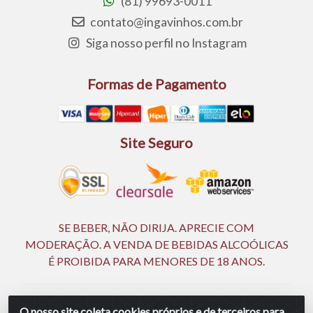
(81) 99693-0011
contato@ingavinhos.com.br
Siga nosso perfil no Instagram
Formas de Pagamento
Site Seguro
SE BEBER, NÃO DIRIJA. APRECIE COM
MODERAÇÃO. A VENDA DE BEBIDAS ALCOÓLICAS
É PROIBIDA PARA MENORES DE 18 ANOS.
Ingá Distribuidora Ltda | CNPJ 05.390.477/0002-25 -
O nosso site coleta cookies próprios e de terceiros para