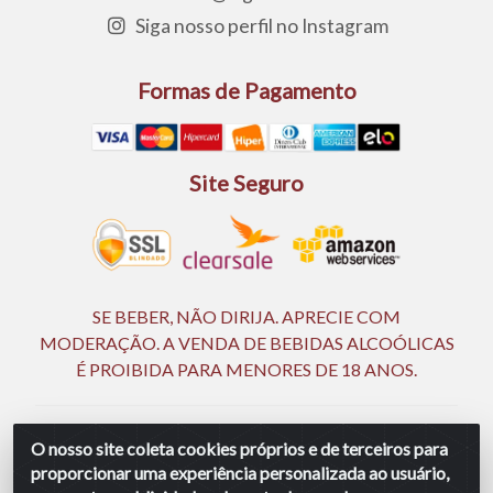
Siga nosso perfil no Instagram
Formas de Pagamento
Site Seguro
SE BEBER, NÃO DIRIJA. APRECIE COM
MODERAÇÃO. A VENDA DE BEBIDAS ALCOÓLICAS
É PROIBIDA PARA MENORES DE 18 ANOS.
Ingá Distribuidora Ltda | CNPJ 05.390.477/0002-25 -
O nosso site coleta cookies próprios e de terceiros para
Rod BR 232, KM 18,5 - S/N - Manassu - CEP 54130-340 -
proporcionar uma experiência personalizada ao usuário,
Jaboatão dos Guararapes/PE