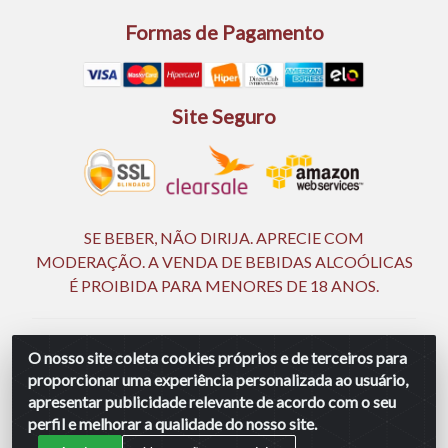
Formas de Pagamento
Site Seguro
SE BEBER, NÃO DIRIJA. APRECIE COM
MODERAÇÃO. A VENDA DE BEBIDAS ALCOÓLICAS
É PROIBIDA PARA MENORES DE 18 ANOS.
Ingá Distribuidora Ltda | CNPJ 05.390.477/0002-25 -
O nosso site coleta cookies próprios e de terceiros para
Rod BR 232, KM 18,5 - S/N - Manassu - CEP 54130-340 -
proporcionar uma experiência personalizada ao usuário,
Jaboatão dos Guararapes/PE
apresentar publicidade relevante de acordo com o seu
perfil e melhorar a qualidade do nosso site.