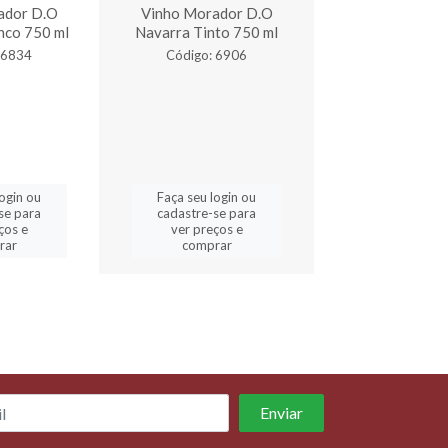
ador D.O
Vinho Morador D.O
Vinho Luciente V
nco 750 ml
Navarra Tinto 750 ml
 6834
Código: 6906
Código: 6
login ou
Faça seu login ou
Faça seu log
se para
cadastre-se para
cadastre-se 
ços e
ver preços e
ver preços
rar
comprar
comprar