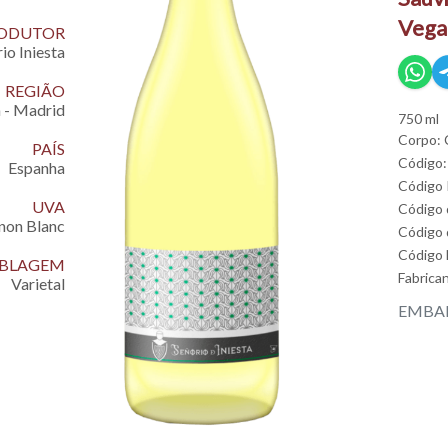
Vega
ODUTOR
io Iniesta
REGIÃO
 - Madrid
750 ml
Corpo: 
PAÍS
Código:
Espanha
Código
UVA
Código
non Blanc
Código 
Código
EMBLAGEM
Fabrica
Varietal
EMBAL