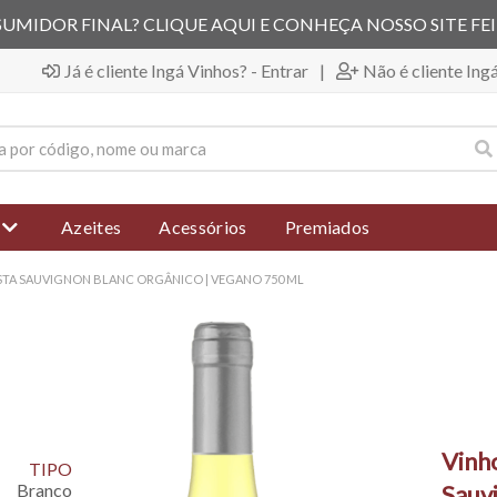
UMIDOR FINAL? CLIQUE AQUI E CONHEÇA NOSSO SITE FE
Já é cliente Ingá Vinhos? - Entrar
|
Não é cliente Ing
Azeites
Acessórios
Premiados
ESTA SAUVIGNON BLANC ORGÂNICO | VEGANO 750 ML
Vinho
TIPO
Branco
Sauv