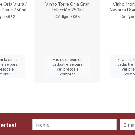
e Oria Viura /
Vinho Torre Oria Gran
Vinho Mor
 Blanc 750ml
Selección 750ml
Navarra Bra
go: 5862
Código: 5865
Código:
eu login ou
Faça seu login ou
Faça seu 
re-se para
cadastre-se para
cadastre-
preços e
ver preços e
ver pre
mprar
comprar
comp
ertas!