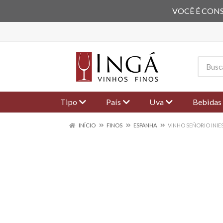
VOCÊ É CONS
Tipo
País
Uva
Bebidas
INÍCIO
FINOS
ESPANHA
VINHO SEÑORIO INI