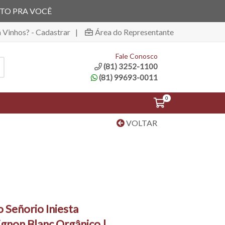
ITO PRA VOCÊ
á Vinhos? - Cadastrar
|
Área do Representante
Fale Conosco
(81) 3252-1100
(81) 99693-0011
0
VOLTAR
 Señorio Iniesta
ignon Blanc Orgânico |