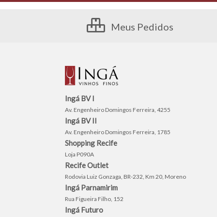
Meus Pedidos
Ingá BV I
Av. Engenheiro Domingos Ferreira, 4255
Ingá BV II
Av. Engenheiro Domingos Ferreira, 1785
Shopping Recife
Loja P090A
Recife Outlet
Rodovia Luiz Gonzaga, BR-232, Km 20, Moreno
Ingá Parnamirim
Rua Figueira Filho, 152
Ingá Futuro