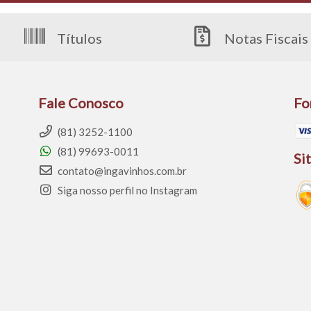
Títulos
Notas Fiscais
Fale Conosco
Fo
(81) 3252-1100
(81) 99693-0011
Si
contato@ingavinhos.com.br
Siga nosso perfil no Instagram