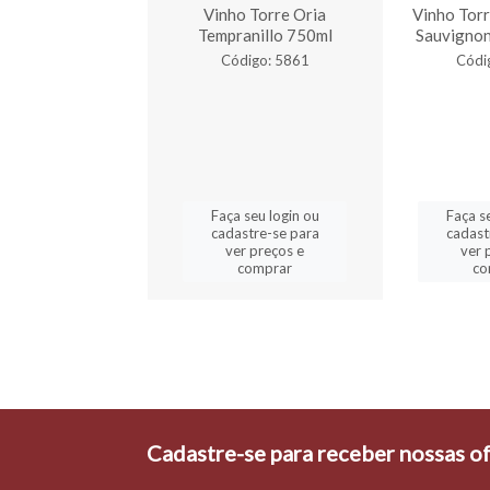
La Traca Branco
Vinho Torre Oria
Vinho Torr
o| Vegano 750 ml
Tempranillo 750ml
Sauvignon
digo: 6730
Código: 5861
Códi
a seu login ou
Faça seu login ou
Faça s
astre-se para
cadastre-se para
cadast
er preços e
ver preços e
ver 
comprar
comprar
co
Cadastre-se para receber nossas of