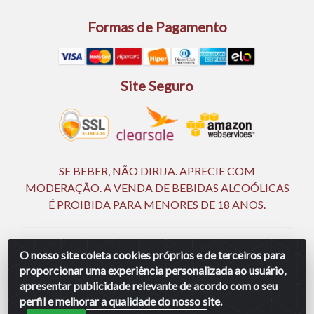
Formas de Pagamento
Site Seguro
SE BEBER, NÃO DIRIJA. APRECIE COM
MODERAÇÃO. A VENDA DE BEBIDAS ALCOÓLICAS
É PROIBIDA PARA MENORES DE 18 ANOS.
Ingá Distribuidora Ltda | CNPJ 05.390.477/0002-25 -
O nosso site coleta cookies próprios e de terceiros para
Rod BR 232, KM 18,5 - S/N - Manassu - CEP 54130-340 -
proporcionar uma experiência personalizada ao usuário,
Jaboatão dos Guararapes/PE
apresentar publicidade relevante de acordo com o seu
perfil e melhorar a qualidade do nosso site.