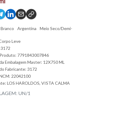
ml
Branco
Argentina
Meio Seco/Demi-
Corpo Leve
 3172
 Produto: 7791843007846
da Embalagem Master: 12X750 ML
do Fabricante: 3172
 NCM: 22042100
nte:
LOS HAROLDOS, VISTA CALMA
AGEM: UN/1