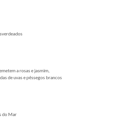
esverdeados
remetem a rosas e jasmim,
das de uvas e pêssegos brancos
os do Mar