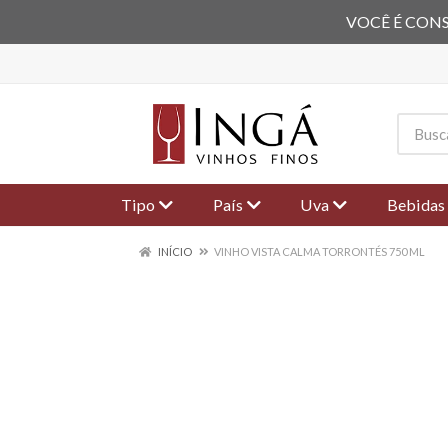
VOCÊ É CONS
Tipo
País
Uva
Bebidas
INÍCIO
VINHO VISTA CALMA TORRONTÉS 750 ML