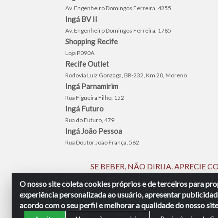
Av. Engenheiro Domingos Ferreira, 4255
Ingá BV II
Av. Engenheiro Domingos Ferreira, 1785
Shopping Recife
Loja P090A
Recife Outlet
Rodovia Luiz Gonzaga, BR-232, Km 20, Moreno
Ingá Parnamirim
Rua Figueira Filho, 152
Ingá Futuro
Rua do Futuro, 479
Ingá João Pessoa
Rua Doutor João França, 562
SE BEBER, NÃO DIRIJA. APRECIE
O nosso site coleta cookies próprios e de terceiros para p
experiência personalizada ao usuário, apresentar publicidad
Ingá Distribuidora Ltda | CNPJ 
acordo com o seu perfil e melhorar a qualidade do nosso site