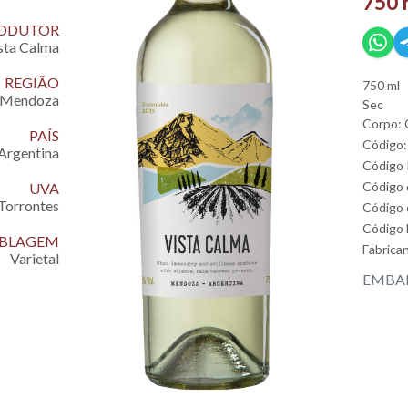
750 
ODUTOR
sta Calma
REGIÃO
750 ml
Mendoza
Sec
Corpo: 
PAÍS
Código:
Argentina
Código
Código 
UVA
Torrontes
Código 
Código
EMBLAGEM
Fabrica
Varietal
EMBAL