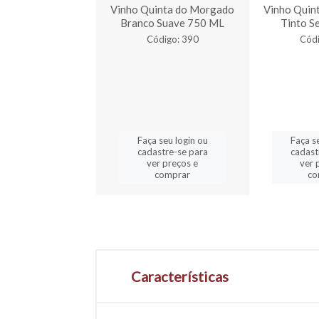
e Uva Quinta Do
Vinho Quinta do Morgado
Vinho Quin
gado 500 ml
Branco Suave 750 ML
Tinto S
digo: 2520
Código: 390
Códi
a seu login ou
Faça seu login ou
Faça s
astre-se para
cadastre-se para
cadast
er preços e
ver preços e
ver 
comprar
comprar
co
Características