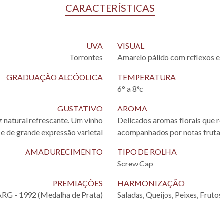
CARACTERÍSTICAS
UVA
VISUAL
Torrontes
Amarelo pálido com reflexos 
GRADUAÇÃO ALCÓOLICA
TEMPERATURA
6° a 8°c
GUSTATIVO
AROMA
 natural refrescante. Um vinho
Delicados aromas florais que 
 e de grande expressão varietal
acompanhados por notas fruta
AMADURECIMENTO
TIPO DE ROLHA
Screw Cap
PREMIAÇÕES
HARMONIZAÇÃO
ARG - 1992 (Medalha de Prata)
Saladas, Queijos, Peixes, Frut