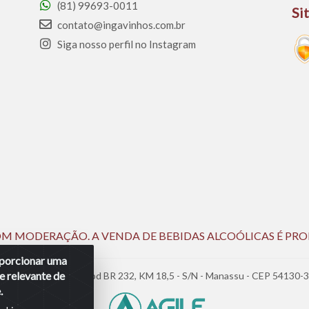
(81) 99693-0011
Si
contato@ingavinhos.com.br
Siga nosso perfil no Instagram
 COM MODERAÇÃO. A VENDA DE BEBIDAS ALCOÓLICAS É PRO
roporcionar uma
e relevante de
05.390.477/0002-25 - Rod BR 232, KM 18,5 - S/N - Manassu - CEP 54130-
.