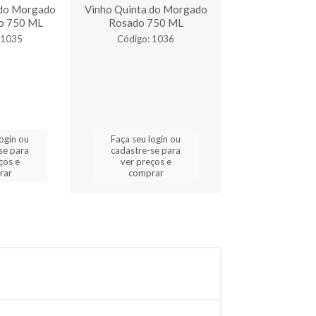
 do Morgado
Vinho Quinta do Morgado
Vinho Quinta d
o 750 ML
Rosado 750 ML
Bordô Suave
 1035
Código: 1036
Código: 3
login ou
Faça seu login ou
Faça seu log
se para
cadastre-se para
cadastre-se 
ços e
ver preços e
ver preços
rar
comprar
comprar