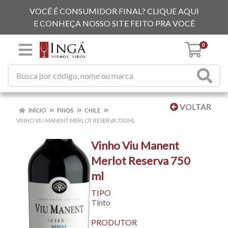
VOCÊ É CONSUMIDOR FINAL? CLIQUE AQUI
E CONHEÇA NOSSO SITE FEITO PRA VOCÊ
0
VOLTAR
INÍCIO
FINOS
CHILE
VINHO VIU MANENT MERLOT RESERVA 750 ML
Vinho Viu Manent
Merlot Reserva 750
ml
TIPO
Tinto
PRODUTOR