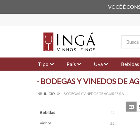
VOCÊ É CONS
Tipo
País
Uva
Bebidas
- BODEGAS Y VINEDOS DE AG
INÍCIO
- BODEGAS Y VINEDOS DE AGUIRRE S.A
Bebidas
22
Vinhos
22