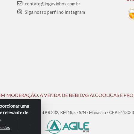
contato@ingavinhos.com.br
Siga nosso perfil no Instagram
 COM MODERAÇÃO. A VENDA DE BEBIDAS ALCOÓLICAS É PRO
roporcionar uma
e relevante de
05.390.477/0002-25 - Rod BR 232, KM 18,5 - S/N - Manassu - CEP 54130-
.
ookies