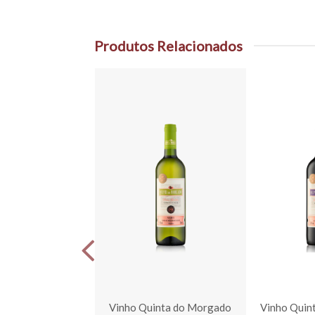
Produtos Relacionados
e Uva Quinta Do
Vinho Quinta do Morgado
Vinho Quin