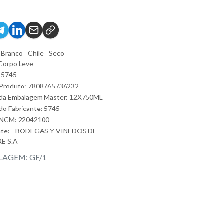
Branco
Chile
Seco
Corpo Leve
 5745
 Produto: 7808765736232
 da Embalagem Master: 12X750ML
do Fabricante: 5745
 NCM: 22042100
nte:
- BODEGAS Y VINEDOS DE
E S.A
AGEM: GF/1