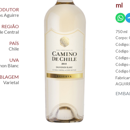
ml
ODUTOR
s Aguirre
REGIÃO
750 ml
le Central
Corpo: 
PAÍS
Código:
Chile
Código
Código
UVA
Código 
non Blanc
Código
EMBLAGEM
Fabrica
Varietal
AGUIRR
EMBAL