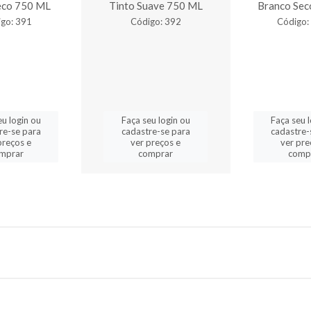
eco 750 ML
Tinto Suave 750 ML
Branco Sec
go: 391
Código: 392
Código:
eu login ou
Faça seu login ou
Faça seu 
re-se para
cadastre-se para
cadastre-
preços e
ver preços e
ver pre
mprar
comprar
comp