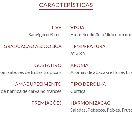
CARACTERÍSTICAS
UVA
VISUAL
Sauvignon Blanc
Amarelo-limão pálido com not
GRADUAÇÃO ALCÓOLICA
TEMPERATURA
6° a 8°c
GUSTATIVO
AROMA
com sabores de frutas tropicais
Aromas de abacaxi e flores br
AMADURECIMENTO
TIPO DE ROLHA
 de barrica de carvalho francês
Cortiça
PREMIAÇÕES
HARMONIZAÇÃO
Saladas, Petiscos, Peixes, Fru