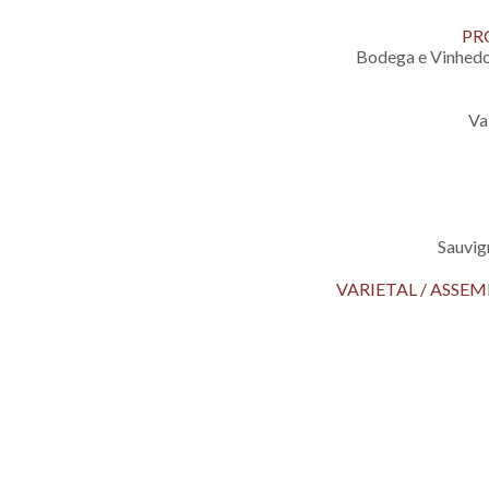
PR
Bodega e Vinhedo
Va
Sauvig
VARIETAL / ASS