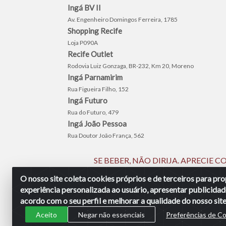
Ingá BV II
Av. Engenheiro Domingos Ferreira, 1785
Shopping Recife
Loja P090A
Recife Outlet
Rodovia Luiz Gonzaga, BR-232, Km 20, Moreno
Ingá Parnamirim
Rua Figueira Filho, 152
Ingá Futuro
Rua do Futuro, 479
Ingá João Pessoa
Rua Doutor João França, 562
SE BEBER, NÃO DIRIJA. APRECIE
O nosso site coleta cookies próprios e de terceiros para p
experiência personalizada ao usuário, apresentar publicidad
Ingá Distribuidora Ltda | CNPJ 
acordo com o seu perfil e melhorar a qualidade do nosso site
Aceito
Negar não essenciais
Preferências de C