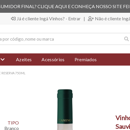
UMIDOR FINAL? CLIQUE AQUI E CONHEÇA NOSSO SITE FE
Já é cliente Ingá Vinhos? - Entrar
|
Não é cliente Ing
Azeites
Acessórios
Premiados
 RESERVA 750 ML
Vinh
TIPO
Sauv
Branco