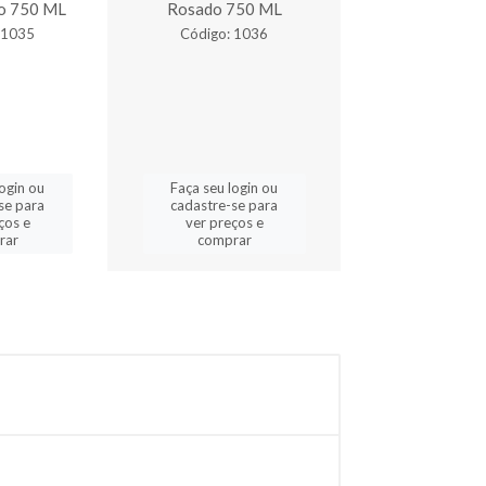
o 750 ML
Rosado 750 ML
Bordô Suave
 1035
Código: 1036
Código: 3
login ou
Faça seu login ou
Faça seu log
se para
cadastre-se para
cadastre-se 
ços e
ver preços e
ver preços
rar
comprar
comprar