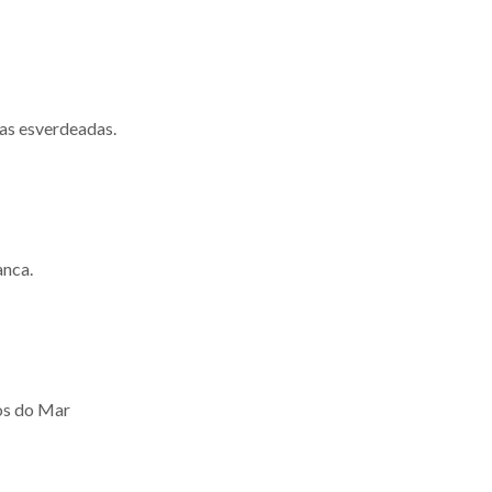
as esverdeadas.
anca.
tos do Mar