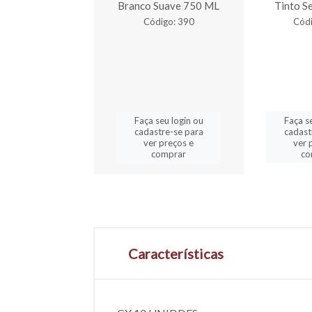
gado 500 ml
Branco Suave 750 ML
Tinto S
digo: 2520
Código: 390
Códi
a seu login ou
Faça seu login ou
Faça s
astre-se para
cadastre-se para
cadast
er preços e
ver preços e
ver 
comprar
comprar
co
Características