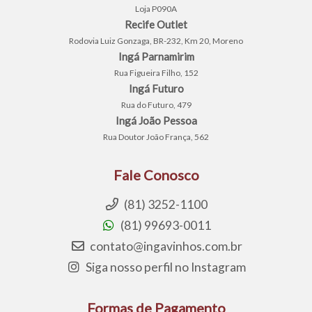
Loja P090A
Recife Outlet
Rodovia Luiz Gonzaga, BR-232, Km 20, Moreno
Ingá Parnamirim
Rua Figueira Filho, 152
Ingá Futuro
Rua do Futuro, 479
Ingá João Pessoa
Rua Doutor João França, 562
Fale Conosco
(81) 3252-1100
(81) 99693-0011
contato@ingavinhos.com.br
Siga nosso perfil no Instagram
Formas de Pagamento