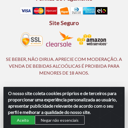
Site Seguro
SE BEBER, NÃO DIRIJA. APRECIE COM MODERAÇÃO. A
VENDA DE BEBIDAS ALCOÓLICAS É PROIBIDA PARA
MENORES DE 18 ANOS.
Ingá Distribuidora Ltda | CNPJ 05.390.477/0002-25 - Rod BR
O nosso site coleta cookies próprios e de terceiros para
232, KM 18,5 - S/N - Manassu - CEP 54130-340 - Jaboatão dos
proporcionar uma experiência personalizada ao usuário,
Guararapes/PE
apresentar publicidade relevante de acordo com o seu
perfil e melhorar a qualidade do nosso site.
Aceito
Negar não essenciais