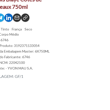
eaux 750ml
Tinto
França
Seco
Corpo Médio
 6746
 Produto: 3192371133054
 da Embalagem Master: 6X750ML
do Fabricante: 6746
 NCM: 22042100
nte:
- YVON MAU S.A.
AGEM: GF/1