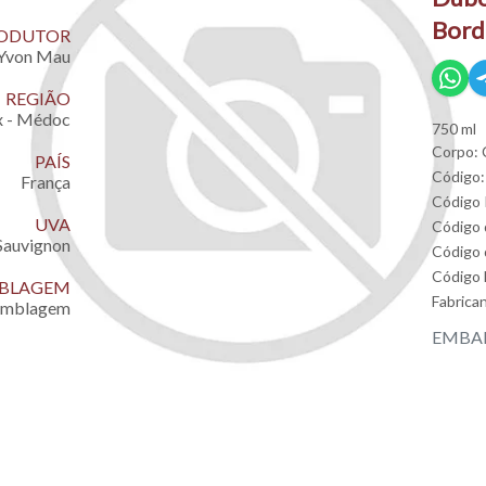
Bord
ODUTOR
Yvon Mau
REGIÃO
x - Médoc
750 ml
Corpo: 
PAÍS
Código:
França
Código
UVA
Código
Sauvignon
Código 
Código
EMBLAGEM
Fabrica
emblagem
EMBAL