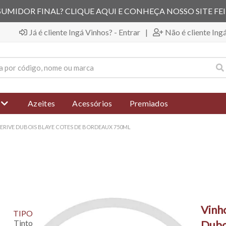
UMIDOR FINAL? CLIQUE AQUI E CONHEÇA NOSSO SITE FE
Já é cliente Ingá Vinhos? - Entrar
|
Não é cliente Ing
Azeites
Acessórios
Premiados
ERIVE DUBOIS BLAYE COTES DE BORDEAUX 750ML
Vinh
TIPO
Tinto
Dubo