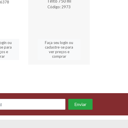
Tinto 750 ml
 6378
Código: 2
Código: 2973
login ou
Faça seu login ou
Faça seu log
se para
cadastre-se para
cadastre-se 
ços e
ver preços e
ver preços
rar
comprar
comprar