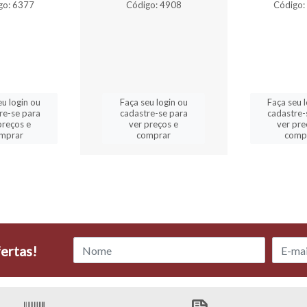
go: 6377
Código: 4908
Código:
eu login ou
Faça seu login ou
Faça seu 
re-se para
cadastre-se para
cadastre-
preços e
ver preços e
ver pre
mprar
comprar
comp
ertas!