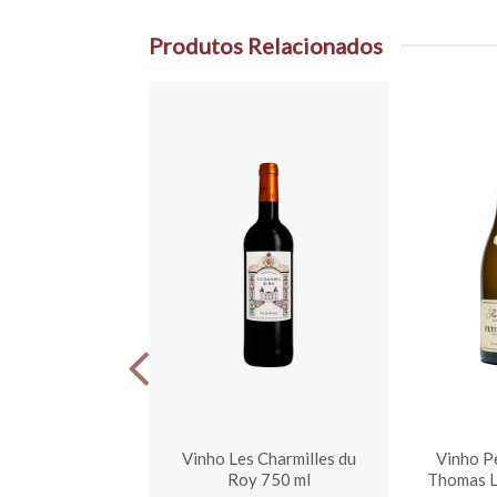
Produtos Relacionados
tit Chablis Alain
Vinho Les Charmilles du
Vinho Pe
ffroy 750 ml
Roy 750 ml
Thomas L