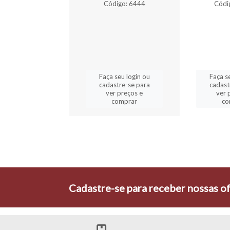
digo: 1075
Código: 6444
Códi
a seu login ou
Faça seu login ou
Faça s
astre-se para
cadastre-se para
cadast
er preços e
ver preços e
ver 
comprar
comprar
co
Cadastre-se para receber nossas of