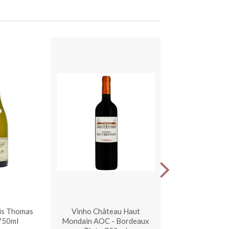
is Thomas
Vinho Château Haut
Vinho Baron De 
 750ml
Mondain AOC - Bordeaux
- Bordeaux 7