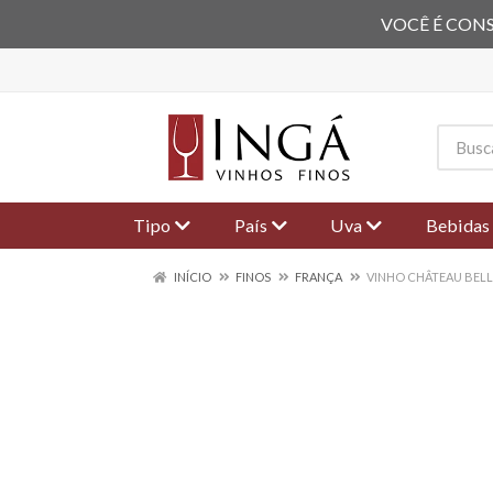
VOCÊ É CONS
Tipo
País
Uva
Bebidas
INÍCIO
FINOS
FRANÇA
VINHO CHÂTEAU BELL