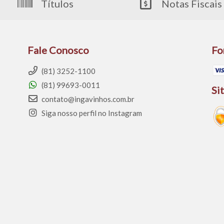
Títulos
Notas Fiscais
Fale Conosco
Fo
(81) 3252-1100
(81) 99693-0011
Si
contato@ingavinhos.com.br
Siga nosso perfil no Instagram