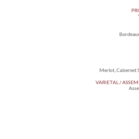
PR
Bordeau
Merlot, Cabernet 
VARIETAL / ASS
Ass