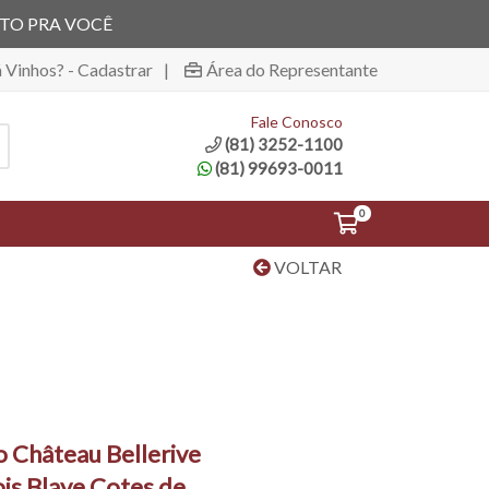
ITO PRA VOCÊ
á Vinhos? - Cadastrar
|
Área do Representante
Fale Conosco
(81) 3252-1100
(81) 99693-0011
0
VOLTAR
o Château Bellerive
is Blaye Cotes de