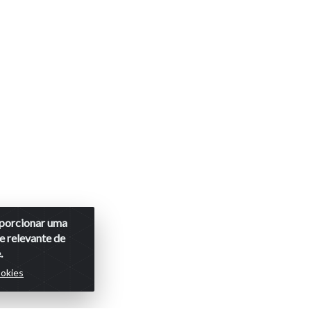
roporcionar uma
e relevante de
.
ookies