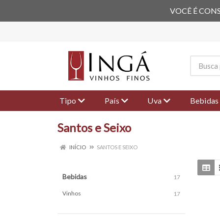
VOCÊ É CONS
Tipo
País
Uva
Bebidas
Santos e Seixo
INÍCIO
SANTOS E SEIXO
Bebidas
17
Vinhos
17