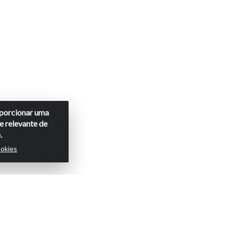
roporcionar uma
e relevante de
.
ookies