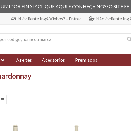
UMIDOR FINAL? CLIQUE AQUI E CONHEÇA NOSSO SITE FE
Já é cliente Ingá Vinhos? - Entrar
|
Não é cliente Ing
Azeites
Acessórios
Premiados
hardonnay