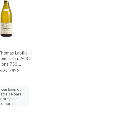
Thomas Labille
remier Cru AOC –
lons 750 ...
digo: 7496
 seu login ou
stre-se para
r preços e
comprar