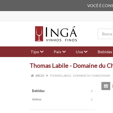
VOCÊ É CONS
Tipo
País
Uva
Bebidas
Thomas Labile - Domaine du C
INÍCIO
THOMAS LABILE - DOMAINE DU CHARDONNAY
Bebidas
3
Vinhos
3